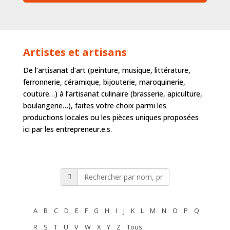
Artistes et artisans
De l’artisanat d’art (peinture, musique, littérature,
ferronnerie, céramique, bijouterie, maroquinerie,
couture…) à l’artisanat culinaire (brasserie, apiculture,
boulangerie…), faites votre choix parmi les
productions locales ou les pièces uniques proposées
ici par les entrepreneur.e.s.
A
B
C
D
E
F
G
H
I
J
K
L
M
N
O
P
Q
R
S
T
U
V
W
X
Y
Z
Tous