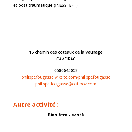
et post traumatique (INESS, EFT)
15 chemin des coteaux de la Vaunage
CAVEIRAC
0680645058
philippefougasse.wixsite.com/philippefougasse
philippe.fougasse@outlook.com
Autre activité :
Bien être - santé