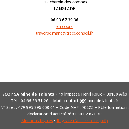
117 chemin des combes
LANGLADE
06 03 67 39 36
en cours
traverse.marie@traceconseil.fr
SCOP SA Mine de Talents
– 19 impasse Henri Roux – 30100 Alès
Tél. : 04 66 56 51 26 – Mail : contact (@) minedetalents.fr
N° Siret : 479 995 896 000 61 – Code NAF : 7022Z – Pôle formation :
déclaration d’activité n°91 30 02 621 30
Mentions légales
•
Registre d’accessibilité (pdf)